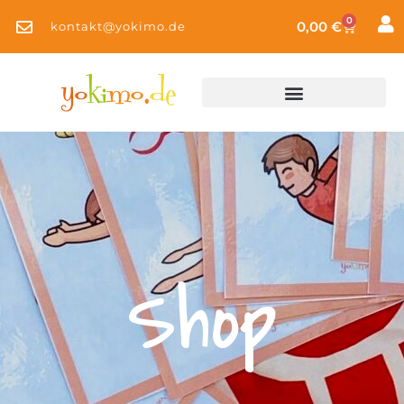
0
0,00
€
kontakt@yokimo.de
Shop