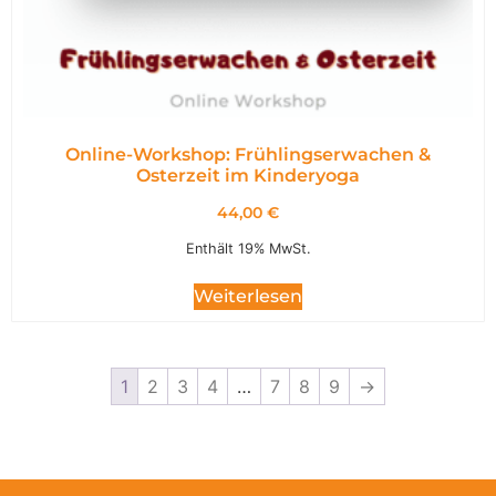
Online-Workshop: Frühlingserwachen &
Osterzeit im Kinderyoga
44,00
€
Enthält 19% MwSt.
Weiterlesen
1
2
3
4
…
7
8
9
→