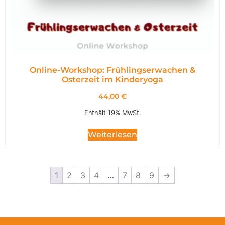
Online-Workshop: Frühlingserwachen &
Osterzeit im Kinderyoga
44,00
€
Enthält 19% MwSt.
Weiterlesen
1
2
3
4
…
7
8
9
→