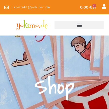
0
0,00
€
kontakt@yokimo.de
Shop