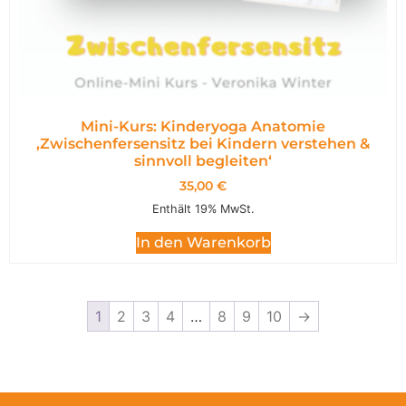
Mini-Kurs: Kinderyoga Anatomie
,Zwischenfersensitz bei Kindern verstehen &
sinnvoll begleiten‘
35,00
€
Enthält 19% MwSt.
In den Warenkorb
1
2
3
4
…
8
9
10
→