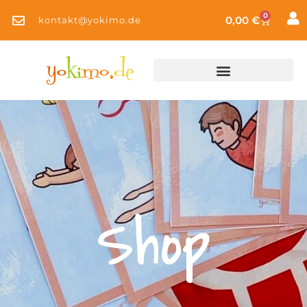
0
0,00
€
kontakt@yokimo.de
Shop