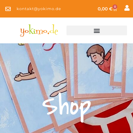
0
0,00
€
kontakt@yokimo.de
Shop