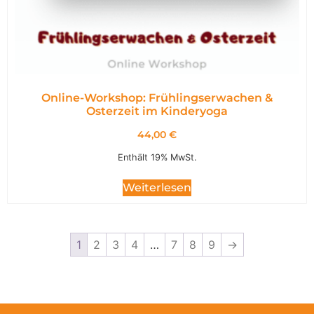
Online-Workshop: Frühlingserwachen &
Osterzeit im Kinderyoga
44,00
€
Enthält 19% MwSt.
Weiterlesen
1
2
3
4
…
7
8
9
→