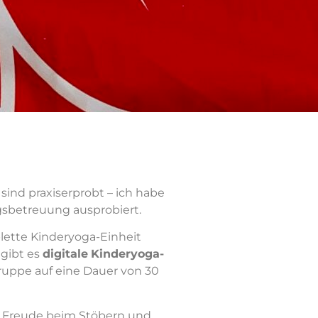
n sind praxiserprobt – ich habe
gsbetreuung ausprobiert.
ette Kinderyoga-Einheit
gibt es
digitale
Kinderyoga-
gruppe auf eine Dauer von 30
el Freude beim Stöbern und