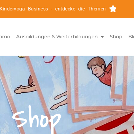
eryoga Business - entdecke die Themen
Kinderyog
kimo
Ausbildungen & Weiterbildungen
Shop
Bl
Shop