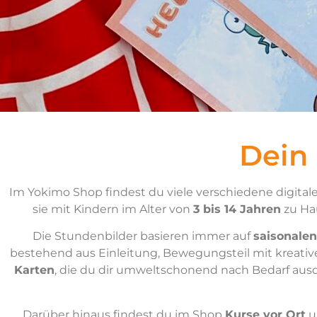
Dein
Im Yokimo Shop findest du viele verschiedene digitale
sie mit Kindern im Alter von
3 bis 14 Jahren
zu Hau
Die Stundenbilder basieren immer auf
saisonalen
bestehend aus Einleitung, Bewegungsteil mit kreati
Karten
, die du dir umweltschonend nach Bedarf aus
Darüber hinaus findest du im Shop
Kurse vor Ort
u