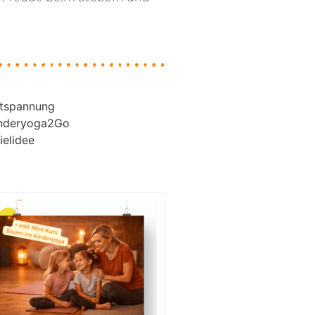
tspannung
nderyoga2Go
ielidee