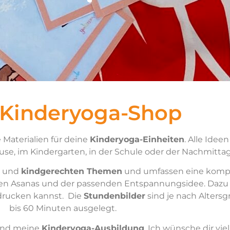
 Kinderyoga-Shop
 Materialien für deine
Kinderyoga-Einheiten
. Alle Idee
se, im Kindergarten, in der Schule oder der Nachmitta
und
kindgerechten Themen
und umfassen eine kompl
ven Asanas und der passenden Entspannungsidee. Dazu 
drucken kannst. Die
Stundenbilder
sind je nach Alters
bis 60 Minuten ausgelegt.
nd meine
Kinderyoga-Ausbildung
. Ich wünsche dir vi