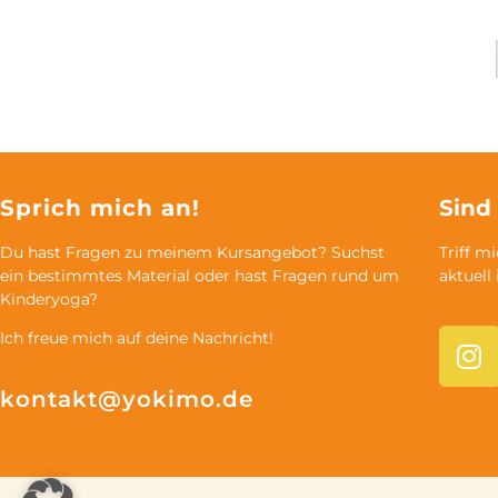
Sprich mich an!
Sind
Du hast Fragen zu meinem Kursangebot? Suchst
Triff m
ein bestimmtes Material oder hast Fragen rund um
aktuell
Kinderyoga?
Ich freue mich auf deine Nachricht!
kontakt@yokimo.de