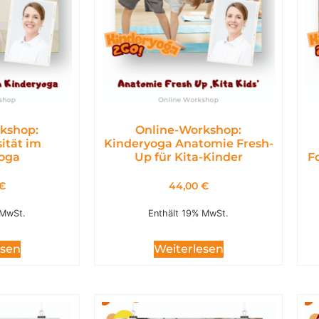
kshop:
Online-Workshop:
ität im
Kinderyoga Anatomie Fresh-
oga
Up für Kita-Kinder
F
€
44,00
€
 MwSt.
Enthält 19% MwSt.
esen
Weiterlesen