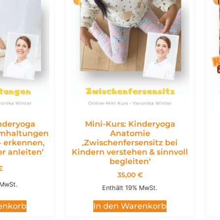
inderyoga
Mini-Kurs: Kinderyoga
emhaltungen
Anatomie
– erkennen,
,Zwischenfersensitz bei
r anleiten‘
Kindern verstehen & sinnvoll
begleiten‘
€
35,00
€
 MwSt.
Enthält 19% MwSt.
enkorb
In den Warenkorb