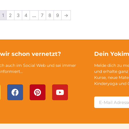
1
2
3
4
…
7
8
9
→
 wir schon vernetzt?
Dein Yokim
ich auch im Social Web und sei immer
Melde dich zu m
 informiert…
und erhalte ganz
Kurse, neue Mate
Kinderyoga und 