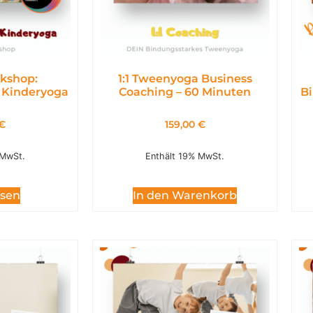
kshop:
1:1 Tweenyoga Business
 Kinderyoga
Coaching – 60 Minuten
Bi
€
159,00
€
 MwSt.
Enthält 19% MwSt.
esen
In den Warenkorb