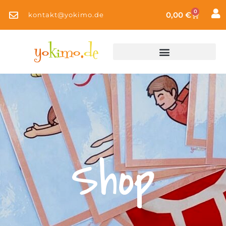
0
0,00
€
kontakt@yokimo.de
Shop