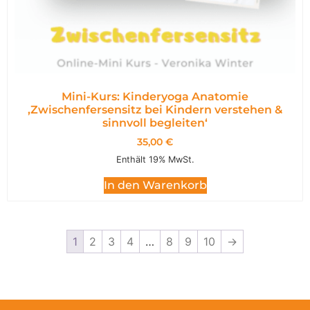
Mini-Kurs: Kinderyoga Anatomie
,Zwischenfersensitz bei Kindern verstehen &
sinnvoll begleiten‘
35,00
€
Enthält 19% MwSt.
In den Warenkorb
1
2
3
4
…
8
9
10
→