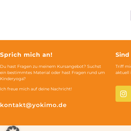
Sprich mich an!
Sind
Du hast Fragen zu meinem Kursangebot? Suchst
Triff m
ein bestimmtes Material oder hast Fragen rund um
aktuell
Kinderyoga?
Ich freue mich auf deine Nachricht!
kontakt@yokimo.de