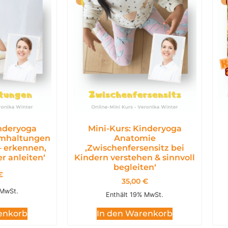
inderyoga
Mini-Kurs: Kinderyoga
emhaltungen
Anatomie
– erkennen,
,Zwischenfersensitz bei
r anleiten‘
Kindern verstehen & sinnvoll
begleiten‘
€
35,00
€
 MwSt.
Enthält 19% MwSt.
enkorb
In den Warenkorb