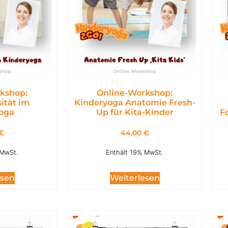
kshop:
Online-Workshop:
ität im
Kinderyoga Anatomie Fresh-
oga
Up für Kita-Kinder
F
€
44,00
€
 MwSt.
Enthält 19% MwSt.
esen
Weiterlesen