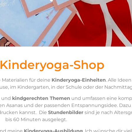
 Kinderyoga-Shop
 Materialien für deine
Kinderyoga-Einheiten
. Alle Idee
se, im Kindergarten, in der Schule oder der Nachmitta
und
kindgerechten Themen
und umfassen eine kompl
ven Asanas und der passenden Entspannungsidee. Dazu 
drucken kannst. Die
Stundenbilder
sind je nach Alters
bis 60 Minuten ausgelegt.
nd meine
Kinderyoga-Ausbildung
. Ich wünsche dir vi