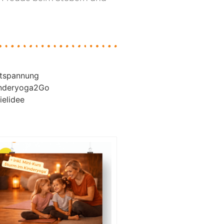
tspannung
nderyoga2Go
ielidee