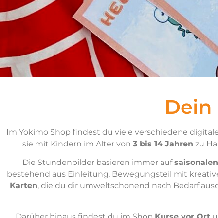
Dein
Im Yokimo Shop findest du viele verschiedene digitale
sie mit Kindern im Alter von
3 bis 14 Jahren
zu Hau
Die Stundenbilder basieren immer auf
saisonalen
bestehend aus Einleitung, Bewegungsteil mit kreati
Karten
, die du dir umweltschonend nach Bedarf aus
Darüber hinaus findest du im Shop
Kurse vor Ort
u