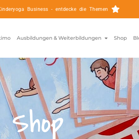
ryoga Business - entdecke die Themen
Kinderyoga
kimo
Ausbildungen & Weiterbildungen
Shop
Bl
Shop