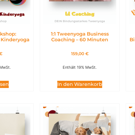
kshop:
1:1 Tweenyoga Business
 Kinderyoga
Coaching – 60 Minuten
Bi
€
159,00
€
 MwSt.
Enthält 19% MwSt.
esen
In den Warenkorb