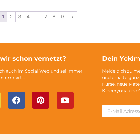
1
2
3
4
…
7
8
9
→
 wir schon vernetzt?
Dein Yokim
ich auch im Social Web und sei immer
Melde dich zu m
 informiert…
und erhalte ganz
Kurse, neue Mate
Kinderyoga und 