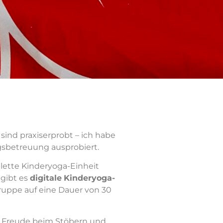
n sind praxiserprobt – ich habe
gsbetreuung ausprobiert.
ette Kinderyoga-Einheit
gibt es
digitale
Kinderyoga-
gruppe auf eine Dauer von 30
el Freude beim Stöbern und