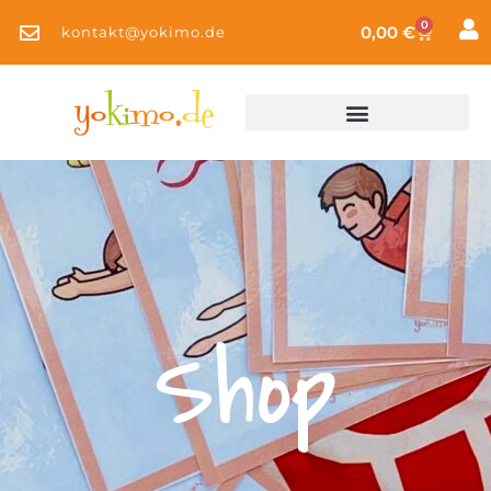
0
0,00
€
kontakt@yokimo.de
Shop