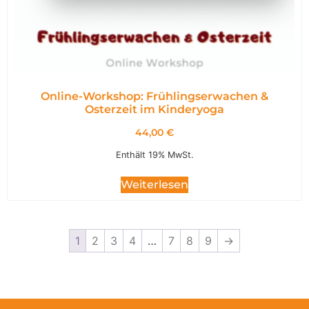
Online-Workshop: Frühlingserwachen &
Osterzeit im Kinderyoga
44,00
€
Enthält 19% MwSt.
Weiterlesen
1
2
3
4
…
7
8
9
→