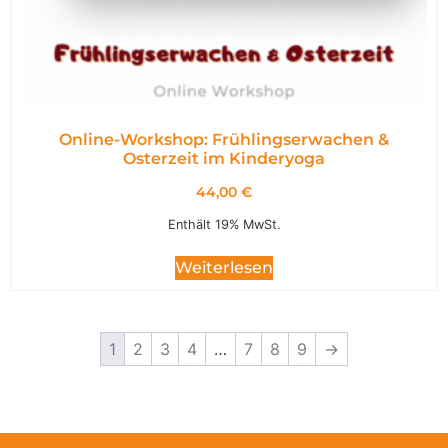
Online-Workshop: Frühlingserwachen &
Osterzeit im Kinderyoga
44,00
€
Enthält 19% MwSt.
Weiterlesen
1
2
3
4
…
7
8
9
→