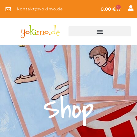
0
0,00
€
kontakt@yokimo.de
Shop