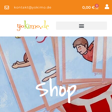
0
0,00
€
kontakt@yokimo.de
Shop