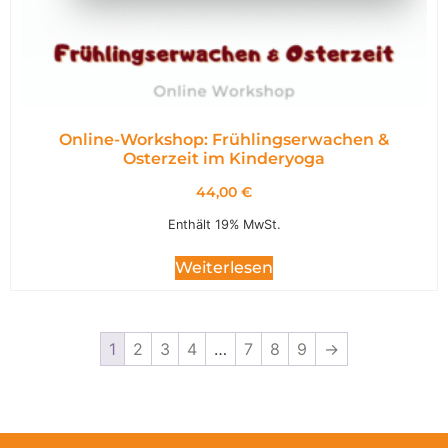
Online-Workshop: Frühlingserwachen &
Osterzeit im Kinderyoga
44,00
€
Enthält 19% MwSt.
Weiterlesen
1
2
3
4
…
7
8
9
→