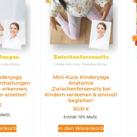
inderyoga
Mini-Kurs: Kinderyoga
emhaltungen
Anatomie
– erkennen,
,Zwischenfersensitz bei
r anleiten‘
Kindern verstehen & sinnvoll
begleiten‘
€
35,00
€
 MwSt.
Enthält 19% MwSt.
enkorb
In den Warenkorb