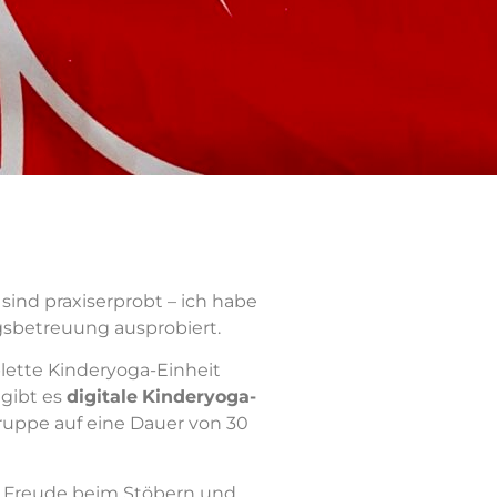
n sind praxiserprobt – ich habe
gsbetreuung ausprobiert.
ette Kinderyoga-Einheit
gibt es
digitale
Kinderyoga-
gruppe auf eine Dauer von 30
el Freude beim Stöbern und