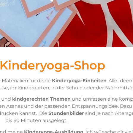
 Kinderyoga-Shop
 Materialien für deine
Kinderyoga-Einheiten
. Alle Idee
se, im Kindergarten, in der Schule oder der Nachmitta
und
kindgerechten Themen
und umfassen eine kompl
ven Asanas und der passenden Entspannungsidee. Dazu 
drucken kannst. Die
Stundenbilder
sind je nach Alters
bis 60 Minuten ausgelegt.
nd meine
Kinderyoga-Ausbildung
. Ich wünsche dir vi