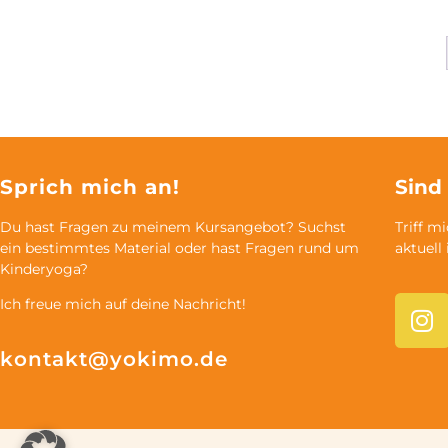
Sprich mich an!
Sind
Du hast Fragen zu meinem Kursangebot? Suchst
Triff m
ein bestimmtes Material oder hast Fragen rund um
aktuell
Kinderyoga?
Ich freue mich auf deine Nachricht!
kontakt@yokimo.de