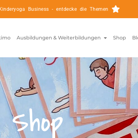
eryoga Business - entdecke die Themen
Kinderyog
kimo
Ausbildungen & Weiterbildungen
Shop
Bl
Shop