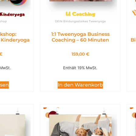
kshop:
1:1 Tweenyoga Business
 Kinderyoga
Coaching – 60 Minuten
Bi
€
159,00
€
 MwSt.
Enthält 19% MwSt.
esen
In den Warenkorb