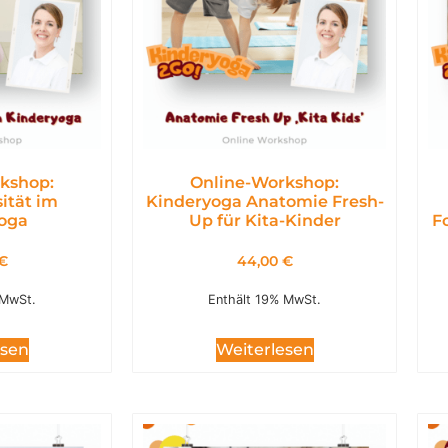
kshop:
Online-Workshop:
ität im
Kinderyoga Anatomie Fresh-
oga
Up für Kita-Kinder
F
€
44,00
€
 MwSt.
Enthält 19% MwSt.
esen
Weiterlesen