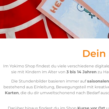
Dein
Im Yokimo Shop findest du viele verschiedene digitale
sie mit Kindern im Alter von
3 bis 14 Jahren
zu Hau
Die Stundenbilder basieren immer auf
saisonalen
bestehend aus Einleitung, Bewegungsteil mit kreati
Karten
, die du dir umweltschonend nach Bedarf aus
Darüber hinaus findest du im Shop
Kurse vor Ort
u