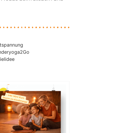
tspannung
nderyoga2Go
ielidee