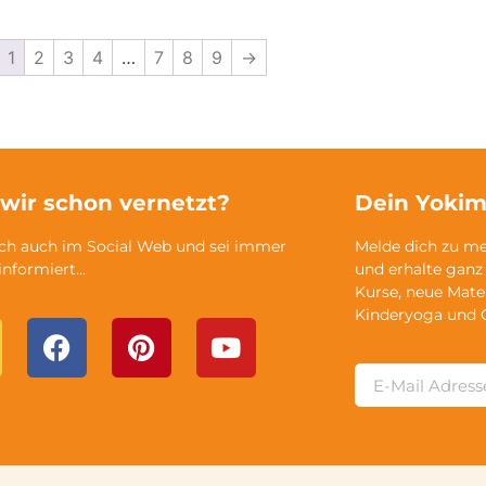
1
2
3
4
…
7
8
9
→
 wir schon vernetzt?
Dein Yokim
ich auch im Social Web und sei immer
Melde dich zu m
 informiert…
und erhalte ganz
Kurse, neue Mate
Kinderyoga und 