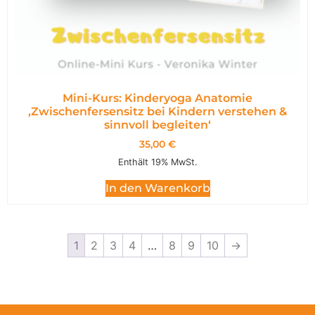
Mini-Kurs: Kinderyoga Anatomie
,Zwischenfersensitz bei Kindern verstehen &
sinnvoll begleiten‘
35,00
€
Enthält 19% MwSt.
In den Warenkorb
1
2
3
4
…
8
9
10
→