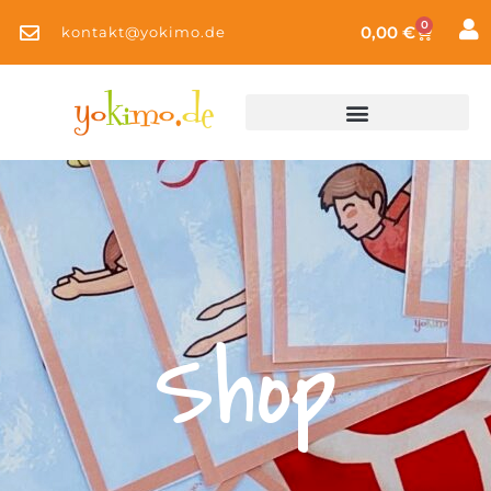
0
0,00
€
kontakt@yokimo.de
Shop