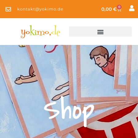
0
0,00
€
kontakt@yokimo.de
Shop