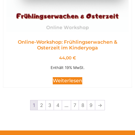
Online-Workshop: Frühlingserwachen &
Osterzeit im Kinderyoga
44,00
€
Enthält 19% MwSt.
Weiterlesen
1
2
3
4
…
7
8
9
→