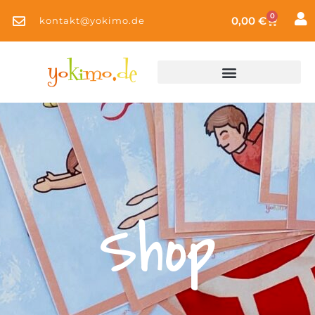
0
0,00
€
kontakt@yokimo.de
Shop