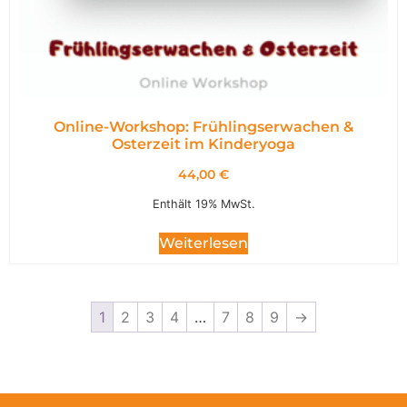
Online-Workshop: Frühlingserwachen &
Osterzeit im Kinderyoga
44,00
€
Enthält 19% MwSt.
Weiterlesen
1
2
3
4
…
7
8
9
→