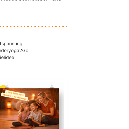
tspannung
nderyoga2Go
ielidee