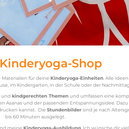
 Kinderyoga-Shop
 Materialien für deine
Kinderyoga-Einheiten
. Alle Idee
se, im Kindergarten, in der Schule oder der Nachmitta
und
kindgerechten Themen
und umfassen eine kompl
ven Asanas und der passenden Entspannungsidee. Dazu 
drucken kannst. Die
Stundenbilder
sind je nach Alters
bis 60 Minuten ausgelegt.
nd meine
Kinderyoga-Ausbildung
. Ich wünsche dir vi