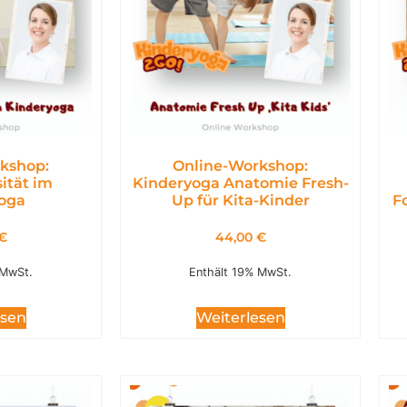
kshop:
Online-Workshop:
ität im
Kinderyoga Anatomie Fresh-
oga
Up für Kita-Kinder
F
€
44,00
€
 MwSt.
Enthält 19% MwSt.
esen
Weiterlesen