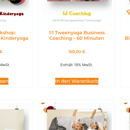
kshop:
1:1 Tweenyoga Business
 Kinderyoga
Coaching – 60 Minuten
Bi
€
159,00
€
 MwSt.
Enthält 19% MwSt.
esen
In den Warenkorb