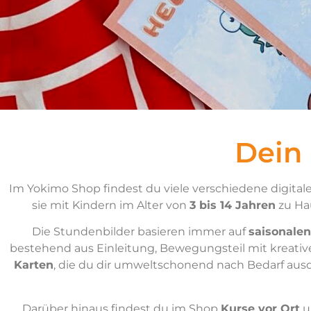
Dein
Im Yokimo Shop findest du viele verschiedene digitale
sie mit Kindern im Alter von
3 bis 14 Jahren
zu Hau
Die Stundenbilder basieren immer auf
saisonalen
bestehend aus Einleitung, Bewegungsteil mit kreati
Karten
, die du dir umweltschonend nach Bedarf aus
Darüber hinaus findest du im Shop
Kurse vor Ort
u