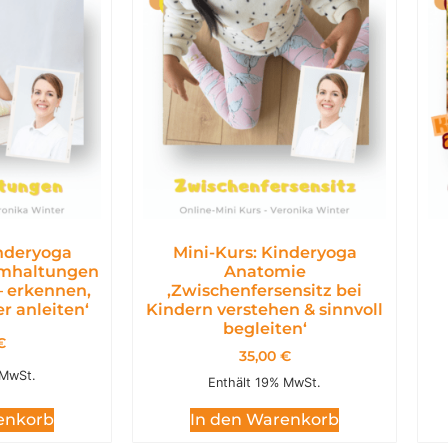
inderyoga
Mini-Kurs: Kinderyoga
emhaltungen
Anatomie
– erkennen,
,Zwischenfersensitz bei
r anleiten‘
Kindern verstehen & sinnvoll
begleiten‘
€
35,00
€
 MwSt.
Enthält 19% MwSt.
enkorb
In den Warenkorb