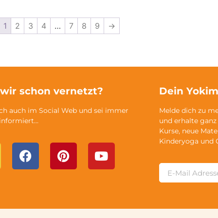
1
2
3
4
…
7
8
9
→
 wir schon vernetzt?
Dein Yokim
ich auch im Social Web und sei immer
Melde dich zu m
 informiert…
und erhalte ganz
Kurse, neue Mate
Kinderyoga und 