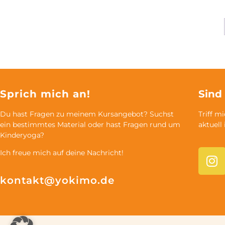
Sprich mich an!
Sind
Du hast Fragen zu meinem Kursangebot? Suchst
Triff m
ein bestimmtes Material oder hast Fragen rund um
aktuell
Kinderyoga?
Ich freue mich auf deine Nachricht!
kontakt@yokimo.de