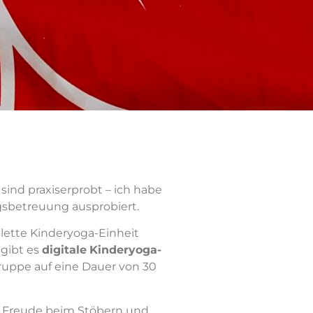
n sind praxiserprobt – ich habe
gsbetreuung ausprobiert.
ette Kinderyoga-Einheit
gibt es
digitale
Kinderyoga-
gruppe auf eine Dauer von 30
el Freude beim Stöbern und