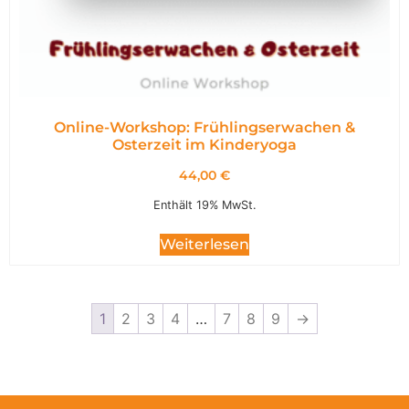
Online-Workshop: Frühlingserwachen &
Osterzeit im Kinderyoga
44,00
€
Enthält 19% MwSt.
Weiterlesen
1
2
3
4
…
7
8
9
→