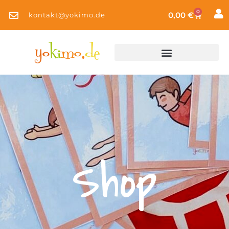
0
0,00
€
kontakt@yokimo.de
Shop