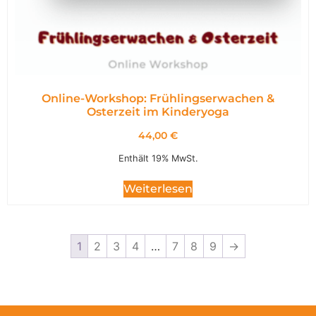
Online-Workshop: Frühlingserwachen &
Osterzeit im Kinderyoga
44,00
€
Enthält 19% MwSt.
Weiterlesen
1
2
3
4
…
7
8
9
→