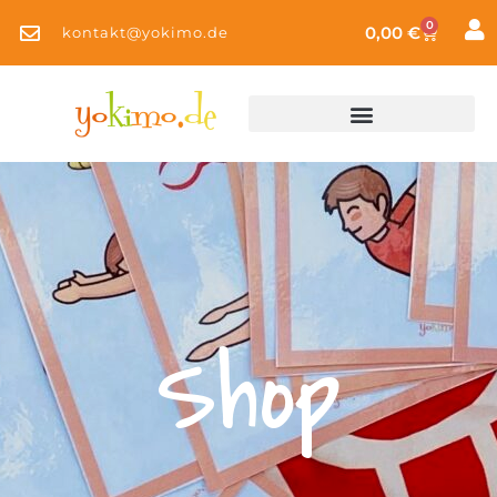
0
0,00
€
kontakt@yokimo.de
Shop