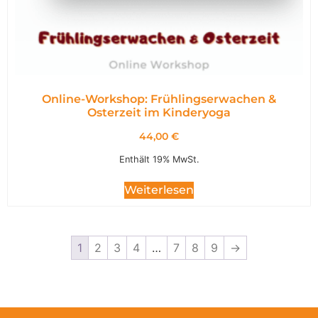
Online-Workshop: Frühlingserwachen &
Osterzeit im Kinderyoga
44,00
€
Enthält 19% MwSt.
Weiterlesen
1
2
3
4
…
7
8
9
→