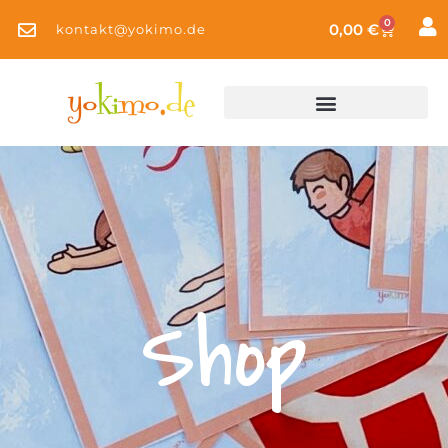
0
0,00
€
kontakt@yokimo.de
Shop