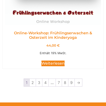
Online-Workshop: Frühlingserwachen &
Osterzeit im Kinderyoga
44,00
€
Enthält 19% MwSt.
Weiterlesen
1
2
3
4
…
7
8
9
→