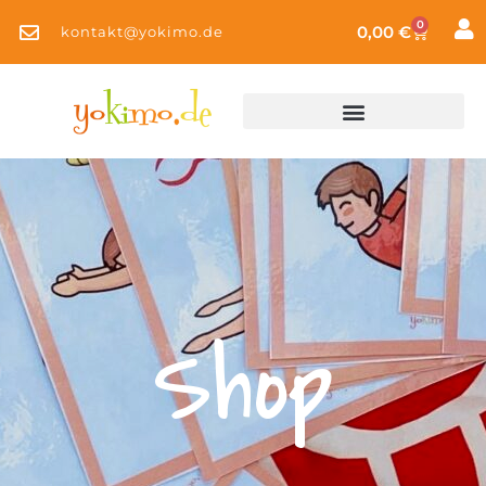
0
0,00
€
kontakt@yokimo.de
Shop