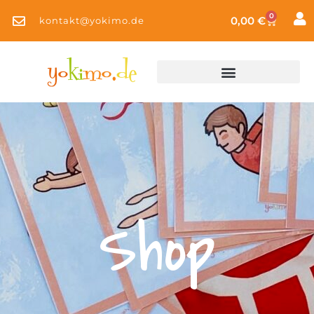
0
0,00
€
kontakt@yokimo.de
Shop