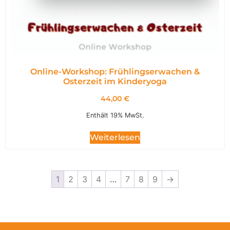
Online-Workshop: Frühlingserwachen &
Osterzeit im Kinderyoga
44,00
€
Enthält 19% MwSt.
Weiterlesen
1
2
3
4
…
7
8
9
→