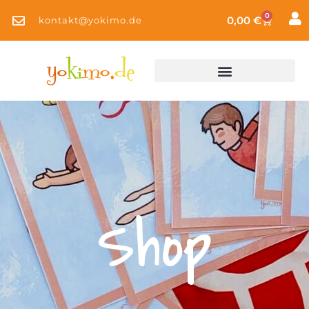
0
0,00
€
kontakt@yokimo.de
Shop