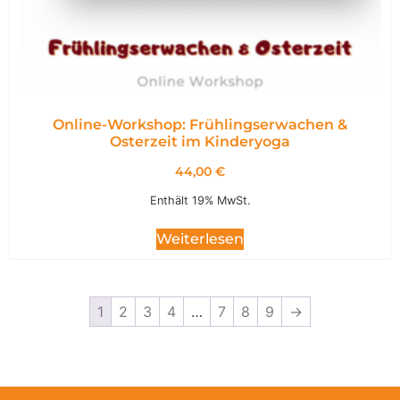
Online-Workshop: Frühlingserwachen &
Osterzeit im Kinderyoga
44,00
€
Enthält 19% MwSt.
Weiterlesen
1
2
3
4
…
7
8
9
→