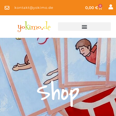
0
0,00
€
kontakt@yokimo.de
Shop