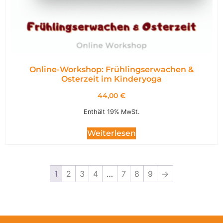
Online-Workshop: Frühlingserwachen &
Osterzeit im Kinderyoga
44,00
€
Enthält 19% MwSt.
Weiterlesen
1
2
3
4
…
7
8
9
→