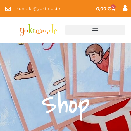
0
0,00
€
kontakt@yokimo.de
Shop