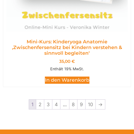
Mini-Kurs: Kinderyoga Anatomie
,Zwischenfersensitz bei Kindern verstehen &
sinnvoll begleiten‘
35,00
€
Enthält 19% MwSt.
In den Warenkorb
1
2
3
4
…
8
9
10
→