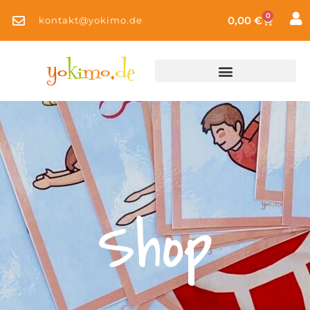
0
0,00
€
kontakt@yokimo.de
Shop