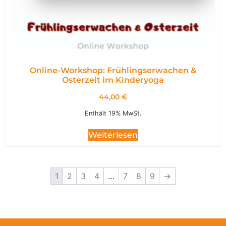
Online-Workshop: Frühlingserwachen &
Osterzeit im Kinderyoga
44,00
€
Enthält 19% MwSt.
Weiterlesen
1
2
3
4
…
7
8
9
→