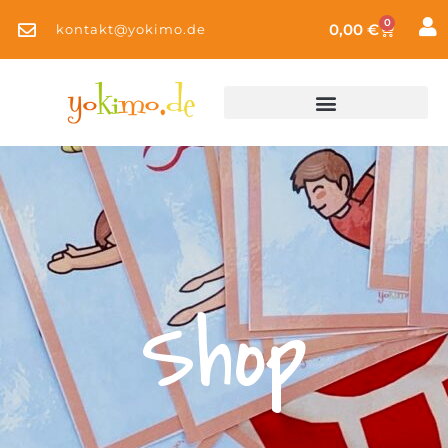
0
0,00
€
kontakt@yokimo.de
Shop