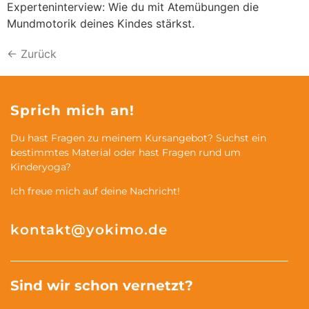
Experteninterview: Wie du mit Atemübungen die
Mundmotorik deines Kindes stärkst.
←
Zurück
Sprich mich an!
Du hast Fragen zu meinem Kursangebot? Suchst ein
bestimmtes Material oder hast Fragen rund um
Kinderyoga?
Ich freue mich auf deine Nachricht!
kontakt@yokimo.de
Sind wir schon vernetzt?